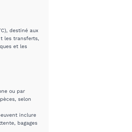
TC), destiné aux
 les transferts,
iques et les
hone ou par
spèces, selon
peuvent inclure
ttente, bagages