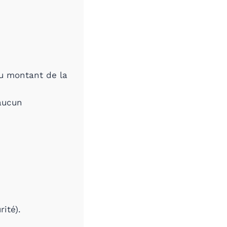
du montant de la
 aucun
rité).