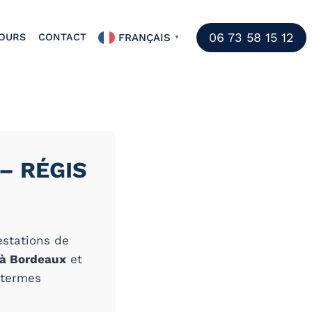
06 73 58 15 12
FRANÇAIS
TOURS
CONTACT
▼
–
RÉGIS
estations de
à Bordeaux
et
 termes