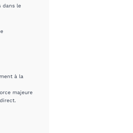
s dans le
de
ment à la
force majeure
direct.