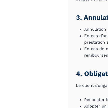
3. Annul
Annulation 
En cas d’an
prestation 
En cas de n
remboursem
4. Obligat
Le client s’enga
Respecter le
Adopter un