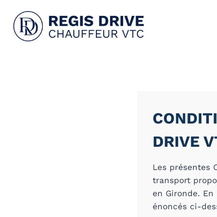
Aller
au
contenu
CONDIT
DRIVE 
Les présentes C
transport prop
en Gironde. En
énoncés ci-des