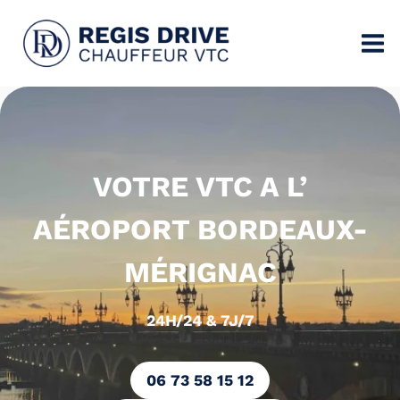
Aller
au
contenu
VOTRE
VTC A L’
AÉROPORT BORDEAUX-
MÉRIGNAC
24H/24 & 7J/7
06 73 58 15 12