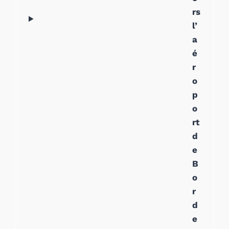
rs
l’
a
é
r
o
p
o
rt
d
e
B
o
r
d
e